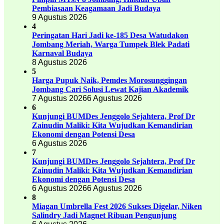
Pembiasaan Keagamaan Jadi Budaya
9 Agustus 2026
4
Peringatan Hari Jadi ke-185 Desa Watudakon
Jombang Meriah, Warga Tumpek Blek Padati
Karnaval Budaya
8 Agustus 2026
5
Harga Pupuk Naik, Pemdes Morosunggingan
Jombang Cari Solusi Lewat Kajian Akademik
7 Agustus 2026
6 Agustus 2026
6
Kunjungi BUMDes Jenggolo Sejahtera, Prof Dr
Zainudin Maliki: Kita Wujudkan Kemandirian
Ekonomi dengan Potensi Desa
6 Agustus 2026
7
Kunjungi BUMDes Jenggolo Sejahtera, Prof Dr
Zainudin Maliki: Kita Wujudkan Kemandirian
Ekonomi dengan Potensi Desa
6 Agustus 2026
6 Agustus 2026
8
Miagan Umbrella Fest 2026 Sukses Digelar, Niken
Salindry Jadi Magnet Ribuan Pengunjung