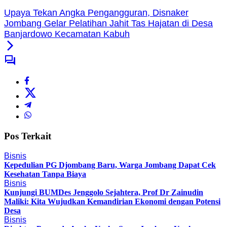
Upaya Tekan Angka Pengangguran, Disnaker
Jombang Gelar Pelatihan Jahit Tas Hajatan di Desa
Banjardowo Kecamatan Kabuh
Pos Terkait
Bisnis
Kepedulian PG Djombang Baru, Warga Jombang Dapat Cek
Kesehatan Tanpa Biaya
Bisnis
Kunjungi BUMDes Jenggolo Sejahtera, Prof Dr Zainudin
Maliki: Kita Wujudkan Kemandirian Ekonomi dengan Potensi
Desa
Bisnis