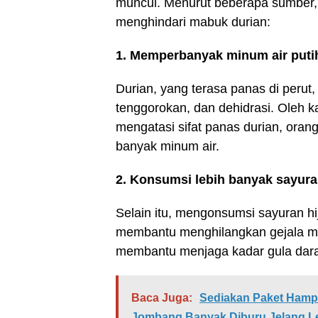
muncul. Menurut beberapa sumber, 
menghindari mabuk durian:
1. Memperbanyak minum air puti
Durian, yang terasa panas di perut
tenggorokan, dan dehidrasi. Oleh k
mengatasi sifat panas durian, ora
banyak minum air.
2. Konsumsi lebih banyak sayuran
Selain itu, mengonsumsi sayuran hi
membantu menghilangkan gejala mab
membantu menjaga kadar gula dara
Baca Juga:
Sediakan Paket Hamp
Jombang Banyak Diburu Jelang L