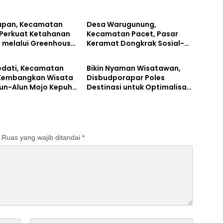
Bisnis
apan, Kecamatan
Desa Warugunung,
 Perkuat Ketahanan
Kecamatan Pacet, Pasar
 melalui Greenhouse
Keramat Dongkrak Sosial-
Kuliner
an Budi Daya Ikan
Ekonomi Masyarakat
edati, Kecamatan
Bikin Nyaman Wisatawan,
Kembangkan Wisata
Disbudporapar Poles
Alun-Alun Mojo Kepuh
Destinasi untuk Optimalisasi
PAD Sektor Wisata
Ruas yang wajib ditandai
*