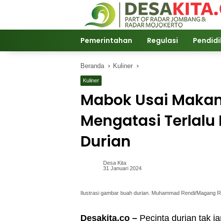
Langsung
ke
konten
Pemerintahan
Regulasi
Pendid
Beranda
Kuliner
Kuliner
Mabok Usai Makan 
Mengatasi Terlal
Durian
Desa Kita
31 Januari 2024
Ilustrasi gambar buah durian. Muhammad Rendi/Magang 
Desakita.co –
Pecinta durian tak j