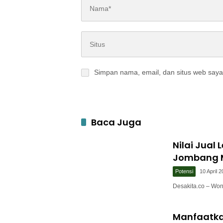
Simpan nama, email, dan situs web saya
Baca Juga
Nilai Jual
Jombang M
Potensi
10 April 
Desakita.co – Won
Manfaatka