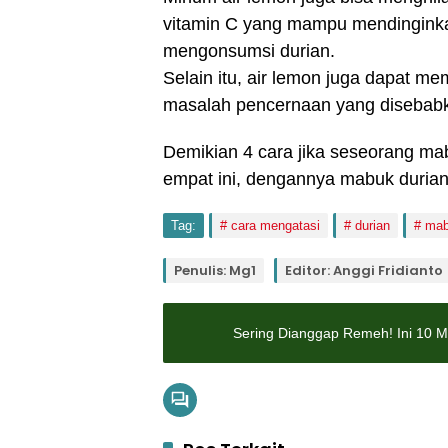
vitamin C yang mampu mendinginka
mengonsumsi durian.
Selain itu, air lemon juga dapat
masalah pencernaan yang disebabka
Demikian 4 cara jika seseorang m
empat ini, dengannya mabuk durian
Tag:
cara mengatasi
durian
mab
Penulis: Mg1
Editor: Anggi Fridianto
Sering Dianggap Remeh! Ini 10 