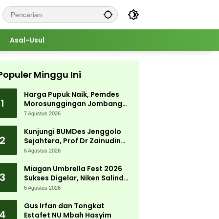
Asal-Usul
Populer Minggu Ini
Harga Pupuk Naik, Pemdes
1
Morosunggingan Jombang
Cari Solusi Lewat Kajian
7 Agustus 2026
Akademik
Kunjungi BUMDes Jenggolo
2
Sejahtera, Prof Dr Zainudin
Maliki: Kita Wujudkan
6 Agustus 2026
Kemandirian Ekonomi dengan
Potensi Desa
Miagan Umbrella Fest 2026
3
Sukses Digelar, Niken Salindry
Jadi Magnet Ribuan
6 Agustus 2026
Pengunjung
Gus Irfan dan Tongkat
4
Estafet NU Mbah Hasyim