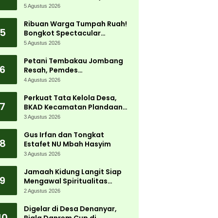
5 Agustus 2026
Ribuan Warga Tumpah Ruah!
5
Bongkot Spectacular
Carnival 2026 Jadi Pesta
5 Agustus 2026
Kemerdekaan Terbesar di
Peterongan
Petani Tembakau Jombang
6
Resah, Pemdes
Tanjungwadung dan Disperta
4 Agustus 2026
Bergerak Cepat
Perkuat Tata Kelola Desa,
7
BKAD Kecamatan Plandaan
Gelar Pelatihan Aparatur
3 Agustus 2026
Pemdes
Gus Irfan dan Tongkat
8
Estafet NU Mbah Hasyim
3 Agustus 2026
Jamaah Kidung Langit Siap
9
Mengawal Spiritualitas
Muktamar NU
2 Agustus 2026
Digelar di Desa Denanyar,
10