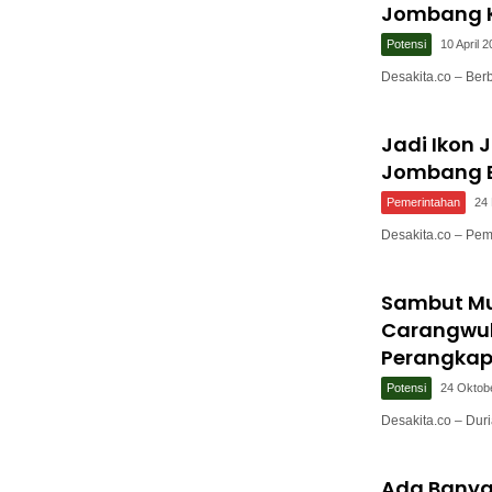
Jombang K
Potensi
10 April 
Desakita.co – Be
Jadi Ikon
Jombang B
Pemerintahan
24 
Desakita.co – Pe
Sambut Mus
Carangwu
Perangkap
Potensi
24 Oktob
Desakita.co – Dur
Ada Banya