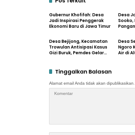
Pos Terkait
Kuliner
Kuliner
Gubernur Khofifah: Desa
Desa J
Jadi Inspirasi Penggerak
Sooko,
Ekonomi Baru di Jawa Timur
Pangan
Kuliner
Kuliner
Melon d
Desa Bejijong, Kecamatan
Desa S
Trowulan Antisipasi Kasus
Ngoro 
Gizi Buruk, Pemdes Gelar
Air di 
Rembug Stunting
Park
Tinggalkan Balasan
Alamat email Anda tidak akan dipublikasikan.