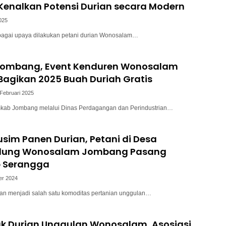
enalkan Potensi Durian secara Modern
2025
rbagai upaya dilakukan petani durian Wonosalam…
 Jombang, Event Kenduren Wonosalam
agikan 2025 Buah Duriah Gratis
Februari 2025
mkab Jombang melalui Dinas Perdagangan dan Perindustrian…
im Panen Durian, Petani di Desa
lung Wonosalam Jombang Pasang
 Serangga
er 2024
ian menjadi salah satu komoditas pertanian unggulan…
k Durian Unggulan Wonosalam, Asosiasi