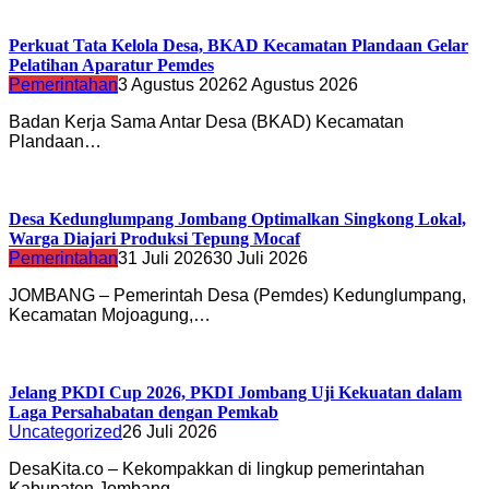
Perkuat Tata Kelola Desa, BKAD Kecamatan Plandaan Gelar
Pelatihan Aparatur Pemdes
Pemerintahan
3 Agustus 2026
2 Agustus 2026
Badan Kerja Sama Antar Desa (BKAD) Kecamatan
Plandaan…
Desa Kedunglumpang Jombang Optimalkan Singkong Lokal,
Warga Diajari Produksi Tepung Mocaf
Pemerintahan
31 Juli 2026
30 Juli 2026
JOMBANG – Pemerintah Desa (Pemdes) Kedunglumpang,
Kecamatan Mojoagung,…
Jelang PKDI Cup 2026, PKDI Jombang Uji Kekuatan dalam
Laga Persahabatan dengan Pemkab
Uncategorized
26 Juli 2026
DesaKita.co – Kekompakkan di lingkup pemerintahan
Kabupaten Jombang…