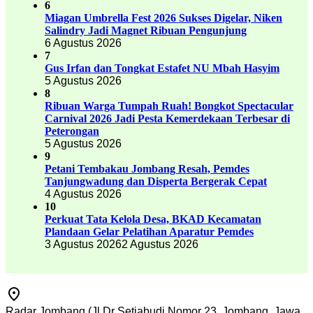
6
Miagan Umbrella Fest 2026 Sukses Digelar, Niken
Salindry Jadi Magnet Ribuan Pengunjung
6 Agustus 2026
7
Gus Irfan dan Tongkat Estafet NU Mbah Hasyim
5 Agustus 2026
8
Ribuan Warga Tumpah Ruah! Bongkot Spectacular
Carnival 2026 Jadi Pesta Kemerdekaan Terbesar di
Peterongan
5 Agustus 2026
9
Petani Tembakau Jombang Resah, Pemdes
Tanjungwadung dan Disperta Bergerak Cepat
4 Agustus 2026
10
Perkuat Tata Kelola Desa, BKAD Kecamatan
Plandaan Gelar Pelatihan Aparatur Pemdes
3 Agustus 2026
2 Agustus 2026
Radar Jombang (Jl Dr Setiabudi Nomor 23, Jombang, Jawa