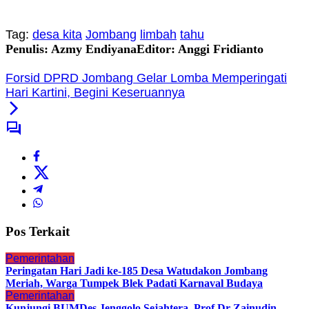
Tag:
desa kita
Jombang
limbah
tahu
Penulis: Azmy Endiyana
Editor: Anggi Fridianto
Forsid DPRD Jombang Gelar Lomba Memperingati
Hari Kartini, Begini Keseruannya
Pos Terkait
Pemerintahan
Peringatan Hari Jadi ke-185 Desa Watudakon Jombang
Meriah, Warga Tumpek Blek Padati Karnaval Budaya
Pemerintahan
Kunjungi BUMDes Jenggolo Sejahtera, Prof Dr Zainudin