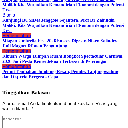
Maliki: Kita Wujudkan Kemandirian Ekonomi dengan Potensi
Desa
Bisnis
Kunjungi BUMDes Jenggolo Sejahtera, Prof Dr Zainudin
Maliki: Kita Wujudkan Kemandirian Ekonomi dengan Potensi
Desa
Pemerintahan
Miagan Umbrella Fest 2026 Sukses Digelar, Niken Salindry
Jadi Magnet Ribuan Pengunjung
Pemerintahan
Ribuan Warga Tumpah Ruah! Bongkot Spectacular Carnival
2026 Jadi Pesta Kemerdekaan Terbesar di Peterongan
Pemerintahan
Petani Tembakau Jombang Resah, Pemdes Tanjungwadung
dan Disperta Bergerak Cepat
Tinggalkan Balasan
Alamat email Anda tidak akan dipublikasikan.
Ruas yang
wajib ditandai
*