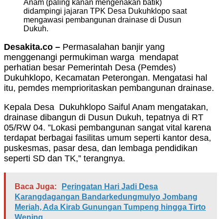
Anam (paling kanan mengenakan batik)
didampingi jajaran TPK Desa Dukuhklopo saat
mengawasi pembangunan drainase di Dusun
Dukuh.
Desakita.co –
Permasalahan banjir yang
menggenangi permukiman warga mendapat
perhatian besar Pemerintah Desa (Pemdes)
Dukuhklopo, Kecamatan Peterongan. Mengatasi hal
itu, pemdes memprioritaskan pembangunan drainase.
Kepala Desa Dukuhklopo Saiful Anam mengatakan,
drainase dibangun di Dusun Dukuh, tepatnya di RT
05/RW 04. ”Lokasi pembangunan sangat vital karena
terdapat berbagai fasilitas umum seperti kantor desa,
puskesmas, pasar desa, dan lembaga pendidikan
seperti SD dan TK,” terangnya.
Baca Juga:
Peringatan Hari Jadi Desa
Karangdagangan Bandarkedungmulyo Jombang
Meriah, Ada Kirab Gunungan Tumpeng hingga Tirto
Wening