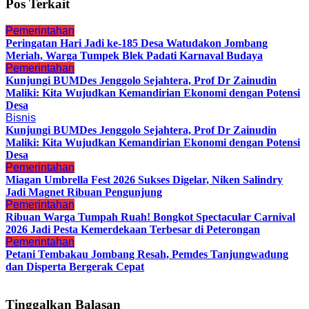
Pos Terkait
Pemerintahan
Peringatan Hari Jadi ke-185 Desa Watudakon Jombang
Meriah, Warga Tumpek Blek Padati Karnaval Budaya
Pemerintahan
Kunjungi BUMDes Jenggolo Sejahtera, Prof Dr Zainudin
Maliki: Kita Wujudkan Kemandirian Ekonomi dengan Potensi
Desa
Bisnis
Kunjungi BUMDes Jenggolo Sejahtera, Prof Dr Zainudin
Maliki: Kita Wujudkan Kemandirian Ekonomi dengan Potensi
Desa
Pemerintahan
Miagan Umbrella Fest 2026 Sukses Digelar, Niken Salindry
Jadi Magnet Ribuan Pengunjung
Pemerintahan
Ribuan Warga Tumpah Ruah! Bongkot Spectacular Carnival
2026 Jadi Pesta Kemerdekaan Terbesar di Peterongan
Pemerintahan
Petani Tembakau Jombang Resah, Pemdes Tanjungwadung
dan Disperta Bergerak Cepat
Tinggalkan Balasan