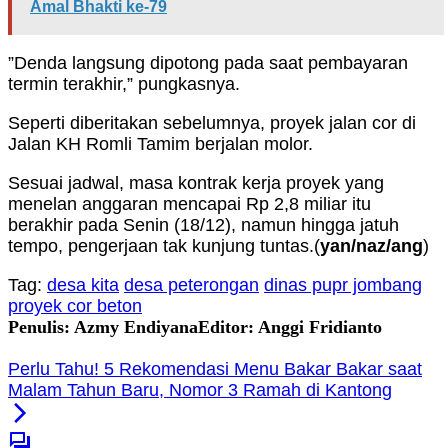
Amal Bhakti ke-79
”Denda langsung dipotong pada saat pembayaran
termin terakhir,” pungkasnya.
Seperti diberitakan sebelumnya, proyek jalan cor di
Jalan KH Romli Tamim berjalan molor.
Sesuai jadwal, masa kontrak kerja proyek yang
menelan anggaran mencapai Rp 2,8 miliar itu
berakhir pada Senin (18/12), namun hingga jatuh
tempo, pengerjaan tak kunjung tuntas.(
yan
/naz/ang
)
Tag:
desa kita
desa peterongan
dinas pupr jombang
proyek cor beton
Penulis: Azmy Endiyana
Editor: Anggi Fridianto
Perlu Tahu! 5 Rekomendasi Menu Bakar Bakar saat
Malam Tahun Baru, Nomor 3 Ramah di Kantong