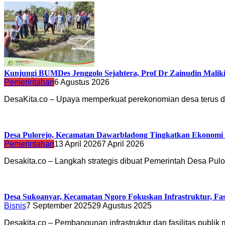
Kunjungi BUMDes Jenggolo Sejahtera, Prof Dr Zainudin Malik
Pemerintahan
6 Agustus 2026
DesaKita.co – Upaya memperkuat perekonomian desa terus 
Desa Pulorejo, Kecamatan Dawarbladong Tingkatkan Ekonomi 
Pemerintahan
13 April 2026
7 April 2026
Desakita.co – Langkah strategis dibuat Pemerintah Desa Pul
Desa Sukoanyar, Kecamatan Ngoro Fokuskan Infrastruktur, Fasi
Bisnis
7 September 2025
29 Agustus 2025
Desakita.co – Pembangunan infrastruktur dan fasilitas publik