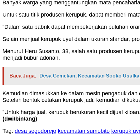
Banyak warga yang menggantungkan mata pencahariann
Untuk satu titik produsen kerupuk, dapat memberi ma
“Dalam satu pabrik dapat mempekerjakan puluhan orang
Selain menjual kerupuk uyel dalam ukuran standar, p
Menurut Heru Susanto, 38, salah satu produsen kerup
menjadi bubur adonan.
Baca Juga:
Desa Gemekan, Kecamatan Sooko Usulka
Kemudian dimasukkan ke dalam mesin pengaduk dan dit
Setelah bentuk cetakan kerupuk jadi, kemudian dikuku
”Untuk harga jual, kerupuk berukuran kecil dijual kilo
(dwi/bin/ang)
Tag:
desa segodorejo
kecamatan sumobito
kerupuk uy