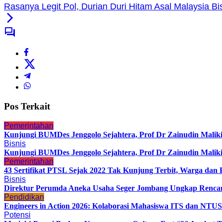
Rasanya Legit Pol, Durian Duri Hitam Asal Malaysia 
Pos Terkait
Pemerintahan
Kunjungi BUMDes Jenggolo Sejahtera, Prof Dr Zainudin Malik
Bisnis
Kunjungi BUMDes Jenggolo Sejahtera, Prof Dr Zainudin Malik
Pemerintahan
43 Sertifikat PTSL Sejak 2022 Tak Kunjung Terbit, Warga d
Bisnis
Direktur Perumda Aneka Usaha Seger Jombang Ungkap Rencan
Pendidikan
Engineers in Action 2026: Kolaborasi Mahasiswa ITS dan NTUS
Potensi