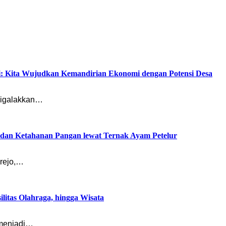
i: Kita Wujudkan Kemandirian Ekonomi dengan Potensi Desa
digalakkan…
dan Ketahanan Pangan lewat Ternak Ayam Petelur
orejo,…
litas Olahraga, hingga Wisata
 menjadi…