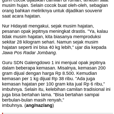
gurih cocok dijadikan camilan di rumah, terlebih saat
musim hujan. Selain cocok buat oleh-oleh, sebagian
orang bahkan meliriknya untuk dijadikan souvenir
saat acara hajatan.
Nur Hidayati mengakui, sejak musim hajatan,
pesanan opak jepitnya meningkat drastis. ”Ya, kalau
tidak musim hajatan, kita biasanya memproduksi
sekitar 28 kilogram sehari. Namun sejak musim
hajatan seperti ini bisa 40 kg lebih,” ujar dia kepada
Jawa Pos Radar Jombang.
Guru SDN Galengdowo 1 ini menjual opak jepitnya
dalam beberapa kemasan. Misalnya, kemasan 200
gram dijual dengan harga Rp 8.500. Kemudian
kemasan per 1 kg dijual Rp 38 ribu. ”Ada juga
kemasan hajatan per 100 gram kita jual Rp 6 ribu,”
imbuhnya. Selain itu, kelebihan camilan tradisional ini
juga bisa bertahan lama. ”Bisa bertahan sampai
berbulan-bulan masih renyah,”
imbuhnya. (
ang
/naz/ang
)