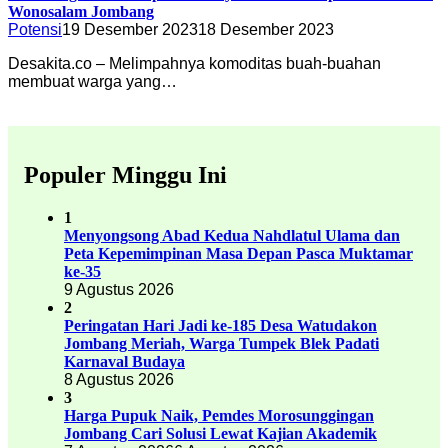
Wonosalam Jombang
Potensi
19 Desember 2023
18 Desember 2023
Desakita.co – Melimpahnya komoditas buah-buahan
membuat warga yang…
Populer Minggu Ini
1
Menyongsong Abad Kedua Nahdlatul Ulama dan
Peta Kepemimpinan Masa Depan Pasca Muktamar
ke-35
9 Agustus 2026
2
Peringatan Hari Jadi ke-185 Desa Watudakon
Jombang Meriah, Warga Tumpek Blek Padati
Karnaval Budaya
8 Agustus 2026
3
Harga Pupuk Naik, Pemdes Morosunggingan
Jombang Cari Solusi Lewat Kajian Akademik