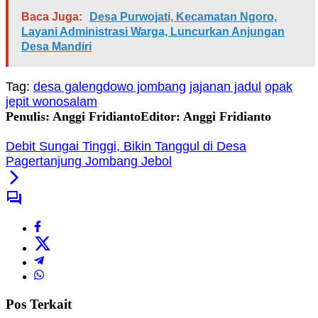
Baca Juga:
Desa Purwojati, Kecamatan Ngoro,
Layani Administrasi Warga, Luncurkan Anjungan
Desa Mandiri
Tag:
desa galengdowo jombang
jajanan jadul
opak
jepit wonosalam
Penulis: Anggi Fridianto
Editor: Anggi Fridianto
Debit Sungai Tinggi, Bikin Tanggul di Desa
Pagertanjung Jombang Jebol
Pos Terkait