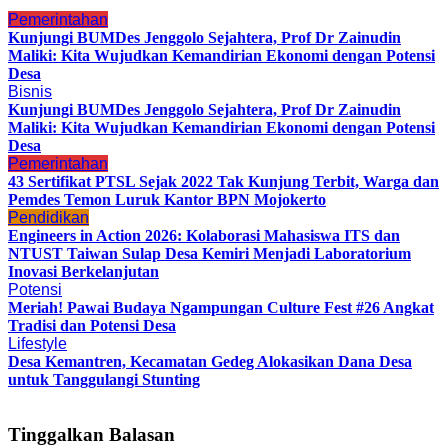
Pemerintahan
Kunjungi BUMDes Jenggolo Sejahtera, Prof Dr Zainudin
Maliki: Kita Wujudkan Kemandirian Ekonomi dengan Potensi
Desa
Bisnis
Kunjungi BUMDes Jenggolo Sejahtera, Prof Dr Zainudin
Maliki: Kita Wujudkan Kemandirian Ekonomi dengan Potensi
Desa
Pemerintahan
43 Sertifikat PTSL Sejak 2022 Tak Kunjung Terbit, Warga dan
Pemdes Temon Luruk Kantor BPN Mojokerto
Pendidikan
Engineers in Action 2026: Kolaborasi Mahasiswa ITS dan
NTUST Taiwan Sulap Desa Kemiri Menjadi Laboratorium
Inovasi Berkelanjutan
Potensi
Meriah! Pawai Budaya Ngampungan Culture Fest #26 Angkat
Tradisi dan Potensi Desa
Lifestyle
Desa Kemantren, Kecamatan Gedeg Alokasikan Dana Desa
untuk Tanggulangi Stunting
Tinggalkan Balasan