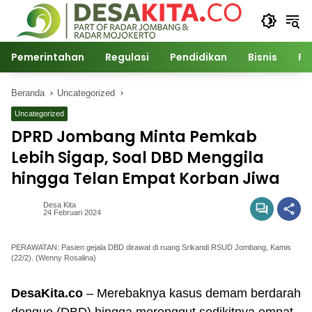
Langsung
ke
konten
Pemerintahan
Regulasi
Pendidikan
Bisnis
Po
Beranda
Uncategorized
Uncategorized
DPRD Jombang Minta Pemkab
Lebih Sigap, Soal DBD Menggila
hingga Telan Empat Korban Jiwa
Desa Kita
24 Februari 2024
PERAWATAN: Pasien gejala DBD dirawat di ruang Srikandi RSUD Jombang, Kamis
(22/2). (Wenny Rosalina)
DesaKita.co
– Merebaknya kasus demam berdarah