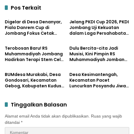
Pos Terkait
Uncategorized
Uncategorized
Digelar di Desa Denanyar,
Jelang PKDI Cup 2026, PKDI
Piala Danrem Cup di
Jombang Uji Kekuatan
Jombang Fokus Cetak
dalam Laga Persahabatan
Uncategorized
Uncategorized
Bibit Atlet Menembak
dengan Pemkab
Berprestasi
Terobosan Baru! RS
Dulu Bercita-cita Jadi
Muhammadiyah Jombang
Musisi, Kini Pimpin RS
Hadirkan Terapi Stem Cell
Muhammadiyah Jombang
Pemerintahan
Lifestyle
dan Secretome
dengan Filosofi Melayani
Sepenuh Hati
BUMdesa Murakabi, Desa
Desa Kesimantengah,
Gondosari, Kecamatan
Kecamatan Pacet
Gebog, Kabupaten Kudus
Luncurkan Posyandu Jiwa
Gelar Musdes Laporan
untuk Kesehatan Mental
Tahunan 2025
Warga
Tinggalkan Balasan
Alamat email Anda tidak akan dipublikasikan.
Ruas yang wajib
ditandai
*