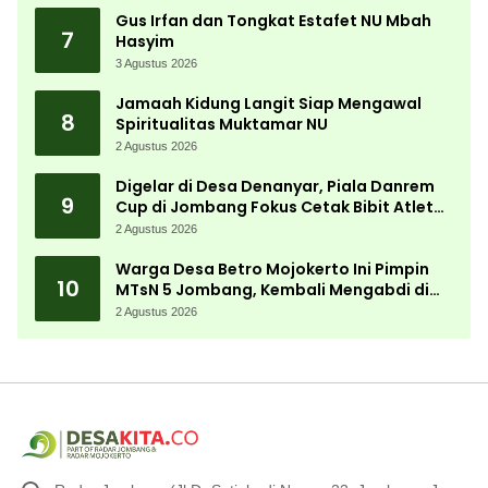
Gus Irfan dan Tongkat Estafet NU Mbah
7
Hasyim
3 Agustus 2026
Jamaah Kidung Langit Siap Mengawal
8
Spiritualitas Muktamar NU
2 Agustus 2026
Digelar di Desa Denanyar, Piala Danrem
9
Cup di Jombang Fokus Cetak Bibit Atlet
Menembak Berprestasi
2 Agustus 2026
Warga Desa Betro Mojokerto Ini Pimpin
10
MTsN 5 Jombang, Kembali Mengabdi di
Almamater
2 Agustus 2026