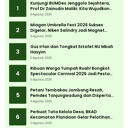
Kunjungi BUMDes Jenggolo Sejahtera,
1
Prof Dr Zainudin Maliki: Kita Wujudkan
Kemandirian Ekonomi dengan Potensi
6 Agustus 2026
Desa
Miagan Umbrella Fest 2026 Sukses
2
Digelar, Niken Salindry Jadi Magnet
Ribuan Pengunjung
6 Agustus 2026
Gus Irfan dan Tongkat Estafet NU Mbah
3
Hasyim
5 Agustus 2026
Ribuan Warga Tumpah Ruah! Bongkot
4
Spectacular Carnival 2026 Jadi Pesta
Kemerdekaan Terbesar di Peterongan
5 Agustus 2026
Petani Tembakau Jombang Resah,
5
Pemdes Tanjungwadung dan Disperta
Bergerak Cepat
4 Agustus 2026
Perkuat Tata Kelola Desa, BKAD
6
Kecamatan Plandaan Gelar Pelatihan
Aparatur Pemdes
3 Agustus 2026