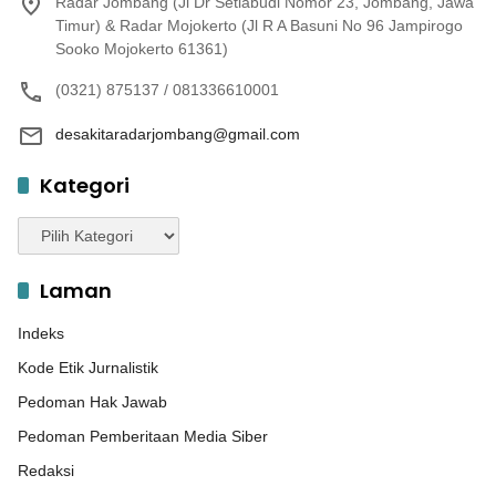
Radar Jombang (Jl Dr Setiabudi Nomor 23, Jombang, Jawa
Timur) & Radar Mojokerto (Jl R A Basuni No 96 Jampirogo
Sooko Mojokerto 61361)
(0321) 875137 / 081336610001
desakitaradarjombang@gmail.com
Kategori
Kategori
Laman
Indeks
Kode Etik Jurnalistik
Pedoman Hak Jawab
Pedoman Pemberitaan Media Siber
Redaksi