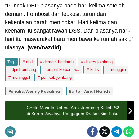
”Puncak DBD biasanya pada hari kelima setelah
demam, trombosit dan leukosit turun dan
kekentalan darah meningkat. Hari kelima dan
keenam itu sangat rawan DSS. Dan biasanya hari-
hari itu masyarakat baru membawa ke rumah sakit,”
ulasnya.
(wen/naz/fid)
Tag:
dbd
demam berdarah
dinkes jombang
dprd jombang
empat korban jiwa
kritis
menggila
meninggal
pemkab jombang
Penulis: Wenny Rosalina
Editor: Ainul Hafidz
Cerita Maseta Rahma Arek Jombang Kuliah S2
di Korea: Awalnya Pengagum Drakor Kini Fokus
Teknologi