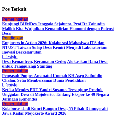
Pos Terkait
Pemerintahan
Kunjungi BUMDes Jenggolo Sejahtera, Prof Dr Zainudin
Maliki: Kita Wujudkan Kemandirian Ekonomi dengan Potensi
Desa
Pendidikan
Engineers in Action 2026: Kolaborasi Mahasiswa ITS dan
NTUST Taiwan Sulap Desa Kemiri Menjadi Laboratorium
Inovasi Berkelanjutan
Lifestyle
Desa Kemantren, Kecamatan Gedeg Alokasikan Dana Desa
untuk Tanggulangi Stunting
Pemerintahan
Pengasuh Ponpes Amanatul Ummah KH Asep Saifuddin
Chalim, Setia Membersamai Dunia Pendidikan
Lifestyle
Ketika Mendes PDT Yandri Susanto Tersanjung Produk
Unggulan Desa di Mojokerto, Tantang Ekspor ke 49 Negara
Jaringan Kemendes
Pemerintahan
Kolaborasi Jadi Kunci Bangun Desa, 55 Pihak Dianugerahi
Jawa Radar Mojokerto Award 2026