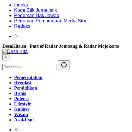
Indeks
Kode Etik Jurnalistik
Pedoman Hak Jawab
Pedoman Pemberitaan Media Siber
Redaksi
DesaKita.co | Part of Radar Jombang & Radar Mojokerto
×
Pemerintahan
Regulasi
Pendidikan
Bisnis
Potensi
Lifestyle
Kuliner
Wisata
Asal-Usul