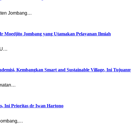
paten Jombang…
 dr Moedjito Jombang yang Utamakan Pelayanan Ilmiah
RSU…
misi, Kembangkan Smart and Sustainable Village, Ini Tujuann
amatan…
Ini Prioritas dr Iwan Hartono
 Jombang,…