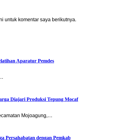
i untuk komentar saya berikutnya.
latihan Aparatur Pemdes
n…
rga Diajari Produksi Tepung Mocaf
ecamatan Mojoagung,…
ga Persahabatan dengan Pemkab