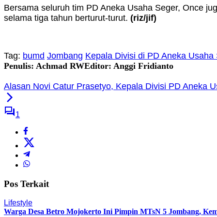
Bersama seluruh tim PD Aneka Usaha Seger, Once jug
selama tiga tahun berturut-turut.
(riz
/jif)
Tag:
bumd
Jombang
Kepala Divisi di PD Aneka Usah
Penulis: Achmad RW
Editor: Anggi Fridianto
Alasan Novi Catur Prasetyo, Kepala Divisi PD Aneka
1
Pos Terkait
Lifestyle
Warga Desa Betro Mojokerto Ini Pimpin MTsN 5 Jombang, Kem