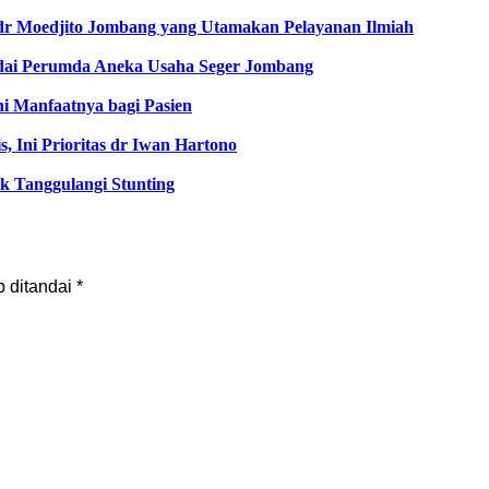
 dr Moedjito Jombang yang Utamakan Pelayanan Ilmiah
kodai Perumda Aneka Usaha Seger Jombang
 Manfaatnya bagi Pasien
Ini Prioritas dr Iwan Hartono
k Tanggulangi Stunting
b ditandai
*