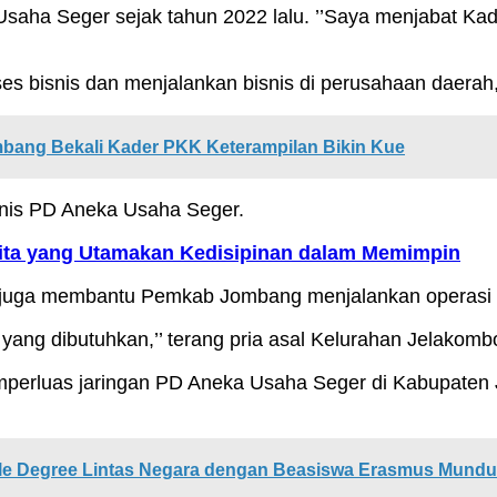
saha Seger sejak tahun 2022 lalu. ’’Saya menjabat Kadi
es bisnis dan menjalankan bisnis di perusahaan daerah,
bang Bekali Kader PKK Keterampilan Bikin Kue
nis PD Aneka Usaha Seger.
nita yang Utamakan Kedisipinan dalam Memimpin
a juga membantu Pemkab Jombang menjalankan operasi 
ang dibutuhkan,’’ terang pria asal Kelurahan Jelakom
mperluas jaringan PD Aneka Usaha Seger di Kabupaten
le Degree Lintas Negara dengan Beasiswa Erasmus Mund