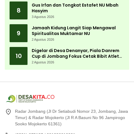
Gus Irfan dan Tongkat Estafet NU Mbah
8
Hasyim
3 Agustus 2026
Jamaah Kidung Langit Siap Mengawal
9
Spiritualitas Muktamar NU
2 Agustus 2026
Digelar di Desa Denanyar, Piala Danrem
10
Cup di Jombang Fokus Cetak Bibit Atlet
Menembak Berprestasi
2 Agustus 2026
Radar Jombang (Jl Dr Setiabudi Nomor 23, Jombang, Jawa
Timur) & Radar Mojokerto (Jl R A Basuni No 96 Jampirogo
Sooko Mojokerto 61361)