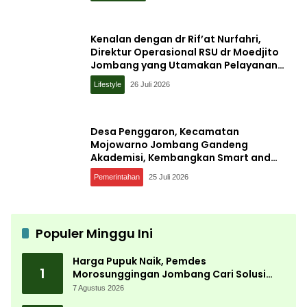
Kenalan dengan dr Rif’at Nurfahri,
Direktur Operasional RSU dr Moedjito
Jombang yang Utamakan Pelayanan
Ilmiah
Lifestyle
26 Juli 2026
Desa Penggaron, Kecamatan
Mojowarno Jombang Gandeng
Akademisi, Kembangkan Smart and
Sustainable Village, Ini Tujuannya
Pemerintahan
25 Juli 2026
Populer Minggu Ini
Harga Pupuk Naik, Pemdes
1
Morosunggingan Jombang Cari Solusi
Lewat Kajian Akademik
7 Agustus 2026