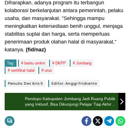
Diharapkan, adanya program itu terbangun
kolaborasi berkelanjutan antara pemerintah, pelaku
usaha, dan masyarakat. ”Sehingga mampu
meningkatkan ketersediaan benih unggul, menjaga
stabilitas suplai dan harga, serta memperluas
penerimaan produk olahan halal di masyarakat,”
katanya.
(fid
/naz
)
Tag:
bantu umkm
DKPP
Jombang
sertifikat halal
urus
Penulis: Dwi Aris S
Editor: Anggi Fridianto
Pendopo Kabupaten Jombang Jadi Ruang Publik
yang Inklusif, Bisa Dikunjungi Pelajar Tiap Akhir
Pekan