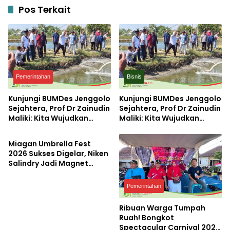
Pos Terkait
Pemerintahan
Bisnis
Kunjungi BUMDes Jenggolo
Kunjungi BUMDes Jenggolo
Sejahtera, Prof Dr Zainudin
Sejahtera, Prof Dr Zainudin
Maliki: Kita Wujudkan
Maliki: Kita Wujudkan
Pemerintahan
Kemandirian Ekonomi
Kemandirian Ekonomi
dengan Potensi Desa
dengan Potensi Desa
Miagan Umbrella Fest
2026 Sukses Digelar, Niken
Salindry Jadi Magnet
Ribuan Pengunjung
Pemerintahan
Ribuan Warga Tumpah
Ruah! Bongkot
Spectacular Carnival 2026