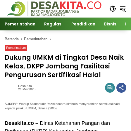
Langsung
ke
konten
Pemerintahan
Regulasi
Pendidikan
Bisnis
Po
Beranda
Pemerintahan
Pemerintahan
Dukung UMKM di Tingkat Desa Naik
Kelas, DKPP Jombang Fasilitasi
Pengurusan Sertifikasi Halal
Desa Kita
21 Mei 2025
SUKSES: Wabup Salmanudin Yazid secara simbolis menyerahkan sertifikasi halal
kepada pelaku UMKM, Selasa (20/5).
Desakita.co –
Dinas Ketahanan Pangan dan