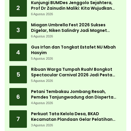
Kunjungi BUMDes Jenggolo Sejahtera,
2
Prof Dr Zainudin Maliki: Kita Wujudkan
Kemandirian Ekonomi dengan Potensi
6 Agustus 2026
Desa
Miagan Umbrella Fest 2026 Sukses
3
Digelar, Niken Salindry Jadi Magnet
Ribuan Pengunjung
6 Agustus 2026
Gus Irfan dan Tongkat Estafet NU Mbah
4
Hasyim
5 Agustus 2026
Ribuan Warga Tumpah Ruah! Bongkot
5
Spectacular Carnival 2026 Jadi Pesta
Kemerdekaan Terbesar di Peterongan
5 Agustus 2026
Petani Tembakau Jombang Resah,
6
Pemdes Tanjungwadung dan Disperta
Bergerak Cepat
4 Agustus 2026
Perkuat Tata Kelola Desa, BKAD
7
Kecamatan Plandaan Gelar Pelatihan
Aparatur Pemdes
3 Agustus 2026