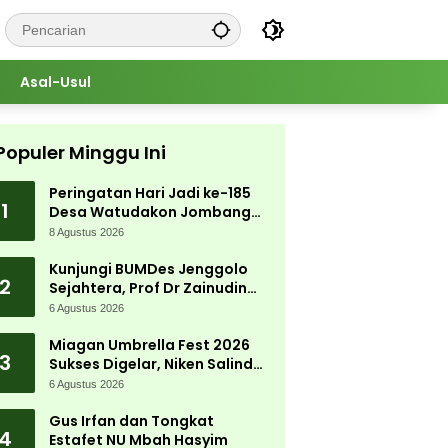
Asal-Usul
Populer Minggu Ini
Peringatan Hari Jadi ke-185
1
Desa Watudakon Jombang
Meriah, Warga Tumpek Blek
8 Agustus 2026
Padati Karnaval Budaya
Kunjungi BUMDes Jenggolo
2
Sejahtera, Prof Dr Zainudin
Maliki: Kita Wujudkan
6 Agustus 2026
Kemandirian Ekonomi dengan
Potensi Desa
Miagan Umbrella Fest 2026
3
Sukses Digelar, Niken Salindry
Jadi Magnet Ribuan
6 Agustus 2026
Pengunjung
Gus Irfan dan Tongkat
4
Estafet NU Mbah Hasyim