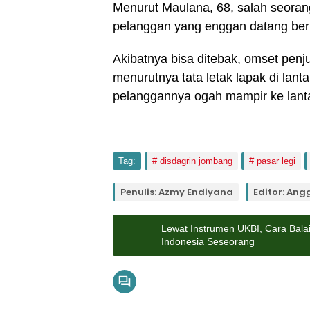
Menurut Maulana, 68, salah seoran
pelanggan yang enggan datang ber
Akibatnya bisa ditebak, omset penj
menurutnya tata letak lapak di lanta
pelanggannya ogah mampir ke lant
Tag:
disdagrin jombang
pasar legi
Penulis: Azmy Endiyana
Editor: Ang
Lewat Instrumen UKBI, Cara Bala
Indonesia Seseorang