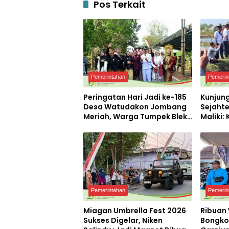
Pos Terkait
Pemerintahan
Pemerin
Peringatan Hari Jadi ke-185
Kunjun
Desa Watudakon Jombang
Sejahte
Meriah, Warga Tumpek Blek
Maliki:
Padati Karnaval Budaya
Kemand
dengan
Pemerintahan
Pemerin
Miagan Umbrella Fest 2026
Ribuan
Sukses Digelar, Niken
Bongko