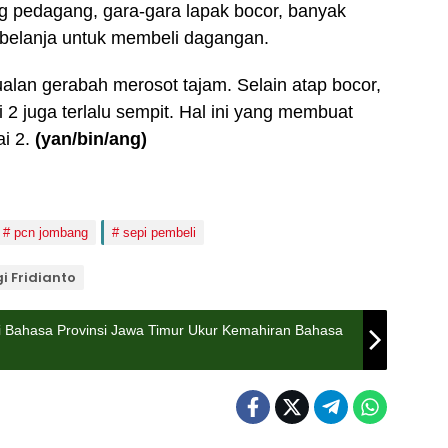
g pedagang, gara-gara lapak bocor, banyak
belanja untuk membeli dagangan.
ualan gerabah merosot tajam. Selain atap bocor,
i 2 juga terlalu sempit. Hal ini yang membuat
ai 2.
(yan/bin/ang)
pcn jombang
sepi pembeli
gi Fridianto
i Bahasa Provinsi Jawa Timur Ukur Kemahiran Bahasa