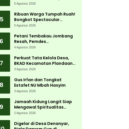
5 Agustus 2026
Ribuan Warga Tumpah Ruah!
5
Bongkot Spectacular
Carnival 2026 Jadi Pesta
5 Agustus 2026
Kemerdekaan Terbesar di
Peterongan
Petani Tembakau Jombang
6
Resah, Pemdes
Tanjungwadung dan Disperta
4 Agustus 2026
Bergerak Cepat
Perkuat Tata Kelola Desa,
7
BKAD Kecamatan Plandaan
Gelar Pelatihan Aparatur
3 Agustus 2026
Pemdes
Gus Irfan dan Tongkat
8
Estafet NU Mbah Hasyim
3 Agustus 2026
Jamaah Kidung Langit Siap
9
Mengawal Spiritualitas
Muktamar NU
2 Agustus 2026
Digelar di Desa Denanyar,
10