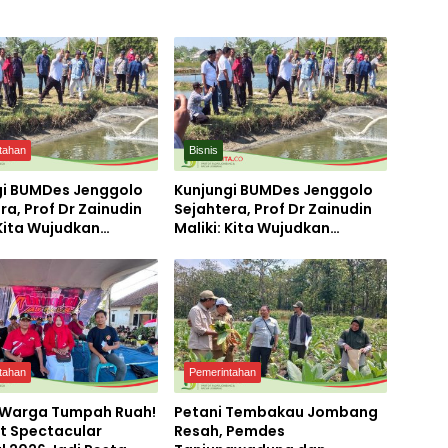
tahan
Bisnis
gi BUMDes Jenggolo
Kunjungi BUMDes Jenggolo
ra, Prof Dr Zainudin
Sejahtera, Prof Dr Zainudin
 Kita Wujudkan
Maliki: Kita Wujudkan
irian Ekonomi
Kemandirian Ekonomi
 Potensi Desa
dengan Potensi Desa
tahan
Pemerintahan
 Warga Tumpah Ruah!
Petani Tembakau Jombang
t Spectacular
Resah, Pemdes