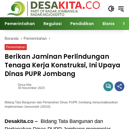
Langsung
ke
konten
Pemerintahan
Regulasi
Pendidikan
Bisnis
Po
Beranda
Pemerintahan
Pemerintahan
Berikan Jaminan Perlindungan
Tenaga Kerja Konstruksi, Ini Upaya
Dinas PUPR Jombang
Desa Kita
30 November 2023
Bidang Tata Bangunan dan Pertanahan Dinas PUPR Jombang menyosialisasikan
Implementasi Jamsostek (26/10).
Desakita.co –
Bidang Tata Bangunan dan