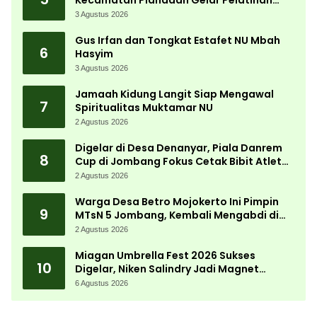
Kecamatan Plandaan Gelar Pelatihan
Aparatur Pemdes
3 Agustus 2026
Gus Irfan dan Tongkat Estafet NU Mbah
6
Hasyim
3 Agustus 2026
Jamaah Kidung Langit Siap Mengawal
7
Spiritualitas Muktamar NU
2 Agustus 2026
Digelar di Desa Denanyar, Piala Danrem
8
Cup di Jombang Fokus Cetak Bibit Atlet
Menembak Berprestasi
2 Agustus 2026
Warga Desa Betro Mojokerto Ini Pimpin
9
MTsN 5 Jombang, Kembali Mengabdi di
Almamater
2 Agustus 2026
Miagan Umbrella Fest 2026 Sukses
10
Digelar, Niken Salindry Jadi Magnet
Ribuan Pengunjung
6 Agustus 2026