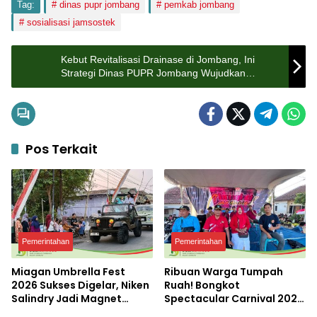
Tag:
dinas pupr jombang
pemkab jombang
sosialisasi jamsostek
Kebut Revitalisasi Drainase di Jombang, Ini
Strategi Dinas PUPR Jombang Wujudkan
Infrastruktur Andal
Pos Terkait
Pemerintahan
Pemerintahan
Miagan Umbrella Fest
Ribuan Warga Tumpah
2026 Sukses Digelar, Niken
Ruah! Bongkot
Salindry Jadi Magnet
Spectacular Carnival 2026
Ribuan Pengunjung
Jadi Pesta Kemerdekaan