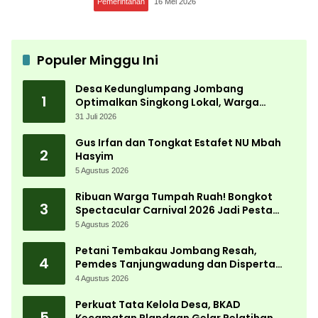
Pemerintahan
16 Mei 2026
Populer Minggu Ini
Desa Kedunglumpang Jombang
1
Optimalkan Singkong Lokal, Warga
Diajari Produksi Tepung Mocaf
31 Juli 2026
Gus Irfan dan Tongkat Estafet NU Mbah
2
Hasyim
5 Agustus 2026
Ribuan Warga Tumpah Ruah! Bongkot
3
Spectacular Carnival 2026 Jadi Pesta
Kemerdekaan Terbesar di Peterongan
5 Agustus 2026
Petani Tembakau Jombang Resah,
4
Pemdes Tanjungwadung dan Disperta
Bergerak Cepat
4 Agustus 2026
Perkuat Tata Kelola Desa, BKAD
5