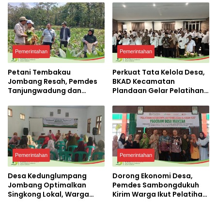
Terbesar di Peterongan
Pemerintahan
Pemerintahan
Petani Tembakau
Perkuat Tata Kelola Desa,
Jombang Resah, Pemdes
BKAD Kecamatan
Tanjungwadung dan
Plandaan Gelar Pelatihan
Disperta Bergerak Cepat
Aparatur Pemdes
Pemerintahan
Pemerintahan
Desa Kedunglumpang
Dorong Ekonomi Desa,
Jombang Optimalkan
Pemdes Sambongdukuh
Singkong Lokal, Warga
Kirim Warga Ikut Pelatihan
Diajari Produksi Tepung
UMKM Program WUB
Mocaf
Jombang