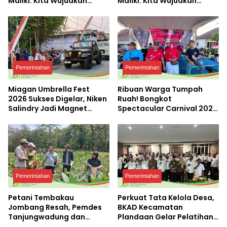
Maliki: Kita Wujudkan
Maliki: Kita Wujudkan
Kemandirian Ekonomi
Kemandirian Ekonomi
dengan Potensi Desa
dengan Potensi Desa
Pemerintahan
Pemerintahan
Miagan Umbrella Fest
Ribuan Warga Tumpah
2026 Sukses Digelar, Niken
Ruah! Bongkot
Salindry Jadi Magnet
Spectacular Carnival 2026
Ribuan Pengunjung
Jadi Pesta Kemerdekaan
Terbesar di Peterongan
Pemerintahan
Pemerintahan
Petani Tembakau
Perkuat Tata Kelola Desa,
Jombang Resah, Pemdes
BKAD Kecamatan
Tanjungwadung dan
Plandaan Gelar Pelatihan
Disperta Bergerak Cepat
Aparatur Pemdes