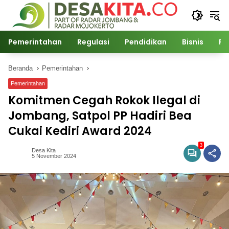
Langsung
ke
konten
Pemerintahan
Regulasi
Pendidikan
Bisnis
Po
Beranda
Pemerintahan
Pemerintahan
Komitmen Cegah Rokok Ilegal di
Jombang, Satpol PP Hadiri Bea
Cukai Kediri Award 2024
3
Desa Kita
5 November 2024