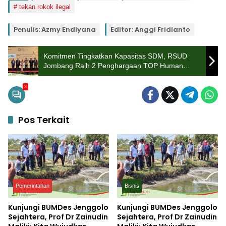
tekan rokok ilegal
Penulis: Azmy Endiyana
Editor: Anggi Fridianto
Komitmen Tingkatkan Kapasitas SDM, RSUD
Jombang Raih 2 Penghargaan TOP Human
Capital Awards 2024
3
Pos Terkait
Pemerintahan
Bisnis
Kunjungi BUMDes Jenggolo
Kunjungi BUMDes Jenggolo
Sejahtera, Prof Dr Zainudin
Sejahtera, Prof Dr Zainudin