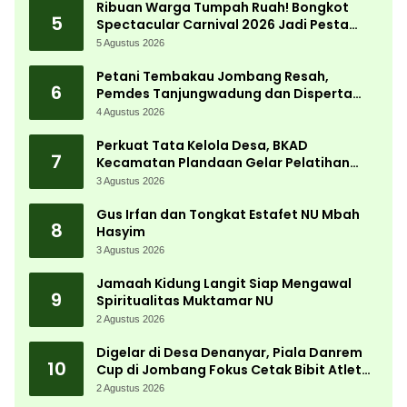
Ribuan Warga Tumpah Ruah! Bongkot
5
Spectacular Carnival 2026 Jadi Pesta
Kemerdekaan Terbesar di Peterongan
5 Agustus 2026
Petani Tembakau Jombang Resah,
6
Pemdes Tanjungwadung dan Disperta
Bergerak Cepat
4 Agustus 2026
Perkuat Tata Kelola Desa, BKAD
7
Kecamatan Plandaan Gelar Pelatihan
Aparatur Pemdes
3 Agustus 2026
Gus Irfan dan Tongkat Estafet NU Mbah
8
Hasyim
3 Agustus 2026
Jamaah Kidung Langit Siap Mengawal
9
Spiritualitas Muktamar NU
2 Agustus 2026
Digelar di Desa Denanyar, Piala Danrem
10
Cup di Jombang Fokus Cetak Bibit Atlet
Menembak Berprestasi
2 Agustus 2026