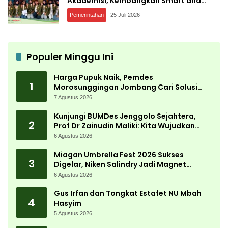
Akademisi, Kembangkan Smart and
Sustainable Village, Ini Tujuannya
Pemerintahan
25 Juli 2026
Populer Minggu Ini
Harga Pupuk Naik, Pemdes
1
Morosunggingan Jombang Cari Solusi
Lewat Kajian Akademik
7 Agustus 2026
Kunjungi BUMDes Jenggolo Sejahtera,
2
Prof Dr Zainudin Maliki: Kita Wujudkan
Kemandirian Ekonomi dengan Potensi
6 Agustus 2026
Desa
Miagan Umbrella Fest 2026 Sukses
3
Digelar, Niken Salindry Jadi Magnet
Ribuan Pengunjung
6 Agustus 2026
Gus Irfan dan Tongkat Estafet NU Mbah
4
Hasyim
5 Agustus 2026