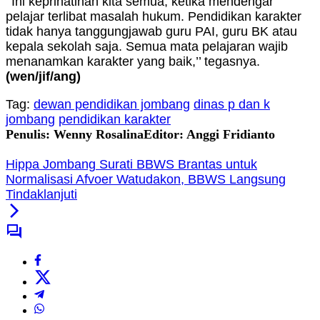
’’Ini keprihatinan kita semua, ketika mendengar
pelajar terlibat masalah hukum. Pendidikan karakter
tidak hanya tanggungjawab guru PAI, guru BK atau
kepala sekolah saja. Semua mata pelajaran wajib
menanamkan karakter yang baik,’’ tegasnya.
(wen/jif/ang)
Tag:
dewan pendidikan jombang
dinas p dan k
jombang
pendidikan karakter
Penulis: Wenny Rosalina
Editor: Anggi Fridianto
Hippa Jombang Surati BBWS Brantas untuk
Normalisasi Afvoer Watudakon, BBWS Langsung
Tindaklanjuti