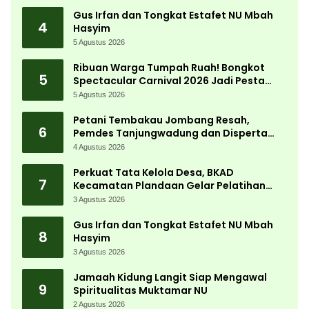
Gus Irfan dan Tongkat Estafet NU Mbah
4
Hasyim
5 Agustus 2026
Ribuan Warga Tumpah Ruah! Bongkot
5
Spectacular Carnival 2026 Jadi Pesta
Kemerdekaan Terbesar di Peterongan
5 Agustus 2026
Petani Tembakau Jombang Resah,
6
Pemdes Tanjungwadung dan Disperta
Bergerak Cepat
4 Agustus 2026
Perkuat Tata Kelola Desa, BKAD
7
Kecamatan Plandaan Gelar Pelatihan
Aparatur Pemdes
3 Agustus 2026
Gus Irfan dan Tongkat Estafet NU Mbah
8
Hasyim
3 Agustus 2026
Jamaah Kidung Langit Siap Mengawal
9
Spiritualitas Muktamar NU
2 Agustus 2026