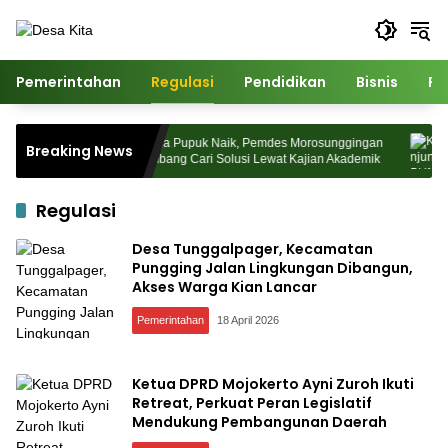
Langsung
ke
konten
Pemerintahan
Regulasi
Pendidikan
Bisnis
Po
tudakon
Harga Pupuk Naik, Pemdes Morosunggingan
Kun
Breaking News
Padati
Jombang Cari Solusi Lewat Kajian Akademik
Dr 
Kem
Regulasi
Desa Tunggalpager, Kecamatan
Pungging Jalan Lingkungan Dibangun,
Akses Warga Kian Lancar
Pemerintahan
18 April 2026
Ketua DPRD Mojokerto Ayni Zuroh Ikuti
Retreat, Perkuat Peran Legislatif
Mendukung Pembangunan Daerah