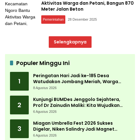
Aktivitas Warga dan Petani, Bangun 870
Meter Jalan Beton
Pemerintahan
28 Desember 2025
Selengkapnya
Populer Minggu Ini
Peringatan Hari Jadi ke-185 Desa
1
Watudakon Jombang Meriah, Warga
Tumpek Blek Padati Karnaval Budaya
8 Agustus 2026
Kunjungi BUMDes Jenggolo Sejahtera,
2
Prof Dr Zainudin Maliki: Kita Wujudkan
Kemandirian Ekonomi dengan Potensi
6 Agustus 2026
Desa
Miagan Umbrella Fest 2026 Sukses
3
Digelar, Niken Salindry Jadi Magnet
Ribuan Pengunjung
6 Agustus 2026