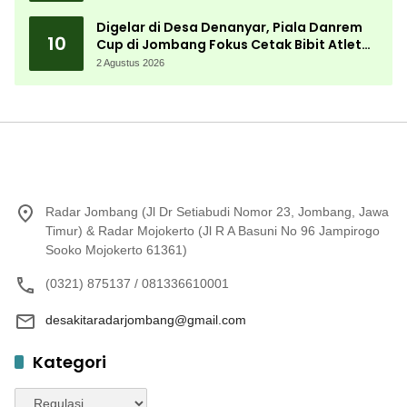
Digelar di Desa Denanyar, Piala Danrem
10
Cup di Jombang Fokus Cetak Bibit Atlet
Menembak Berprestasi
2 Agustus 2026
Radar Jombang (Jl Dr Setiabudi Nomor 23, Jombang, Jawa
Timur) & Radar Mojokerto (Jl R A Basuni No 96 Jampirogo
Sooko Mojokerto 61361)
(0321) 875137 / 081336610001
desakitaradarjombang@gmail.com
Kategori
Kategori