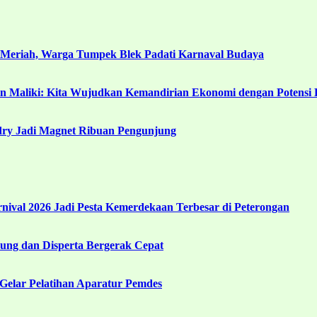
 Meriah, Warga Tumpek Blek Padati Karnaval Budaya
in Maliki: Kita Wujudkan Kemandirian Ekonomi dengan Potensi 
ndry Jadi Magnet Ribuan Pengunjung
ival 2026 Jadi Pesta Kemerdekaan Terbesar di Peterongan
ng dan Disperta Bergerak Cepat
Gelar Pelatihan Aparatur Pemdes