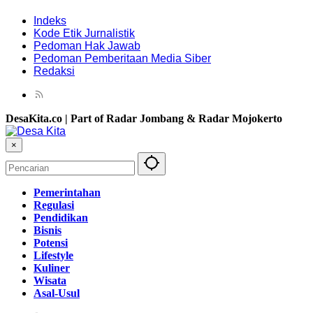
Indeks
Kode Etik Jurnalistik
Pedoman Hak Jawab
Pedoman Pemberitaan Media Siber
Redaksi
DesaKita.co | Part of Radar Jombang & Radar Mojokerto
×
Pemerintahan
Regulasi
Pendidikan
Bisnis
Potensi
Lifestyle
Kuliner
Wisata
Asal-Usul