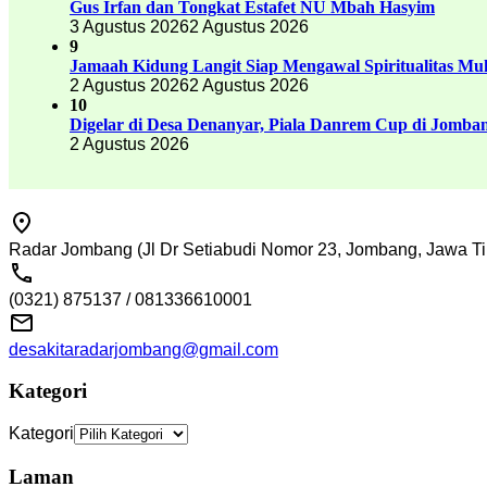
Gus Irfan dan Tongkat Estafet NU Mbah Hasyim
3 Agustus 2026
2 Agustus 2026
9
Jamaah Kidung Langit Siap Mengawal Spiritualitas M
2 Agustus 2026
2 Agustus 2026
10
Digelar di Desa Denanyar, Piala Danrem Cup di Jomban
2 Agustus 2026
Radar Jombang (Jl Dr Setiabudi Nomor 23, Jombang, Jawa Ti
(0321) 875137 / 081336610001
desakitaradarjombang@gmail.com
Kategori
Kategori
Laman