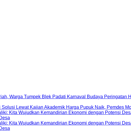
Peringatan 
Harga Pupuk Naik, Pemdes Mo
 Desa
 Desa