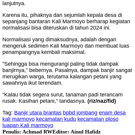
lanjutnya.
Karena itu, pihaknya dan sejumlah kepala desa di
sepanjang bantaran Kali Marmoyo berharap kegiatan
normalisasi bisa diteruskan di tahun 2024 ini.
Normalisasi yang dimaksudnya, adalah dengan
mengeruk sedimen Kali Marmoyo dan membuat luas
penampangnya kembali maksimal.
”Sehingga bisa mengurangi paling tidak dampak
banjirnya,” bebernya. Pasalnya, dampak banjir sangat
merugikan warga, terutama kalangan petani yang
sawahnya ikut terendam.
”Kalau tidak segera surut, tanaman padi terancam
rusak. Kasihan petani,” tandasnya.
(riz/naz/fid)
Tag:
Banjir utara brantas
bpbd jombang
enam desa
kali marmoyo
kecamatan kudu
kecamatan ploso
luapan Kali marmoyo
Penulis: Achmad RW
Editor: Ainul Hafidz