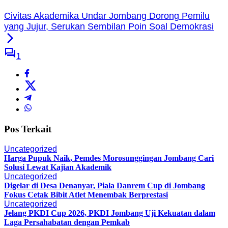
Civitas Akademika Undar Jombang Dorong Pemilu
yang Jujur, Serukan Sembilan Poin Soal Demokrasi
1
Pos Terkait
Uncategorized
Harga Pupuk Naik, Pemdes Morosunggingan Jombang Cari
Solusi Lewat Kajian Akademik
Uncategorized
Digelar di Desa Denanyar, Piala Danrem Cup di Jombang
Fokus Cetak Bibit Atlet Menembak Berprestasi
Uncategorized
Jelang PKDI Cup 2026, PKDI Jombang Uji Kekuatan dalam
Laga Persahabatan dengan Pemkab