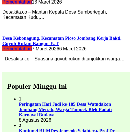
Pemerintahan
13 Maret 2026
Desakita.co – Mantan Kepala Desa Sumberteguh,
Kecamatan Kudu,…
Desa Kebonagung, Kecamatan Ploso Jombang Kerja Bakti,
Guyub Rukun Bangun JUT
Pemerintahan
7 Maret 2026
6 Maret 2026
Desakita.co – Suasana guyub rukun ditunjukkan warga…
Populer Minggu Ini
1
Peringatan Hari Jadi ke-185 Desa Watudakon
Jombang Meriah, Warga Tumpek Blek Padati
Karnaval Budaya
8 Agustus 2026
2
Kunjungi BUMDes Jenggolo Sejahtera, Prof Dr