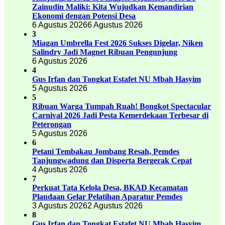
Zainudin Maliki: Kita Wujudkan Kemandirian
Ekonomi dengan Potensi Desa
6 Agustus 2026
6 Agustus 2026
3
Miagan Umbrella Fest 2026 Sukses Digelar, Niken
Salindry Jadi Magnet Ribuan Pengunjung
6 Agustus 2026
4
Gus Irfan dan Tongkat Estafet NU Mbah Hasyim
5 Agustus 2026
5
Ribuan Warga Tumpah Ruah! Bongkot Spectacular
Carnival 2026 Jadi Pesta Kemerdekaan Terbesar di
Peterongan
5 Agustus 2026
6
Petani Tembakau Jombang Resah, Pemdes
Tanjungwadung dan Disperta Bergerak Cepat
4 Agustus 2026
7
Perkuat Tata Kelola Desa, BKAD Kecamatan
Plandaan Gelar Pelatihan Aparatur Pemdes
3 Agustus 2026
2 Agustus 2026
8
Gus Irfan dan Tongkat Estafet NU Mbah Hasyim