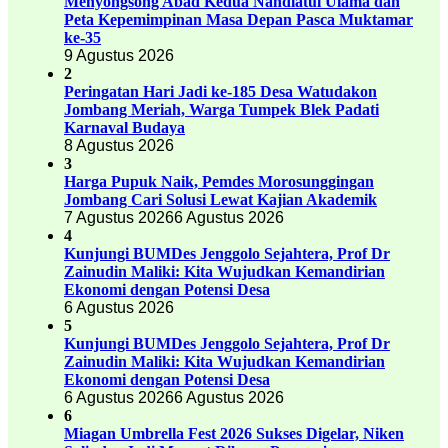
Menyongsong Abad Kedua Nahdlatul Ulama dan
Peta Kepemimpinan Masa Depan Pasca Muktamar
ke-35
9 Agustus 2026
2
Peringatan Hari Jadi ke-185 Desa Watudakon
Jombang Meriah, Warga Tumpek Blek Padati
Karnaval Budaya
8 Agustus 2026
3
Harga Pupuk Naik, Pemdes Morosunggingan
Jombang Cari Solusi Lewat Kajian Akademik
7 Agustus 2026
6 Agustus 2026
4
Kunjungi BUMDes Jenggolo Sejahtera, Prof Dr
Zainudin Maliki: Kita Wujudkan Kemandirian
Ekonomi dengan Potensi Desa
6 Agustus 2026
5
Kunjungi BUMDes Jenggolo Sejahtera, Prof Dr
Zainudin Maliki: Kita Wujudkan Kemandirian
Ekonomi dengan Potensi Desa
6 Agustus 2026
6 Agustus 2026
6
Miagan Umbrella Fest 2026 Sukses Digelar, Niken