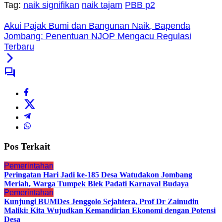
Tag:
naik signifikan
naik tajam
PBB p2
Akui Pajak Bumi dan Bangunan Naik, Bapenda
Jombang: Penentuan NJOP Mengacu Regulasi
Terbaru
Pos Terkait
Pemerintahan
Peringatan Hari Jadi ke-185 Desa Watudakon Jombang
Meriah, Warga Tumpek Blek Padati Karnaval Budaya
Pemerintahan
Kunjungi BUMDes Jenggolo Sejahtera, Prof Dr Zainudin
Maliki: Kita Wujudkan Kemandirian Ekonomi dengan Potensi
Desa