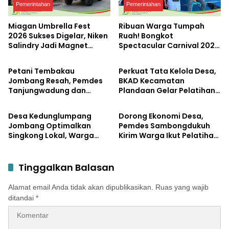
Pemerintahan
Pemerintahan
Miagan Umbrella Fest
Ribuan Warga Tumpah
2026 Sukses Digelar, Niken
Ruah! Bongkot
Salindry Jadi Magnet
Spectacular Carnival 2026
Pemerintahan
Pemerintahan
Ribuan Pengunjung
Jadi Pesta Kemerdekaan
Terbesar di Peterongan
Petani Tembakau
Perkuat Tata Kelola Desa,
Jombang Resah, Pemdes
BKAD Kecamatan
Tanjungwadung dan
Plandaan Gelar Pelatihan
Pemerintahan
Pemerintahan
Disperta Bergerak Cepat
Aparatur Pemdes
Desa Kedunglumpang
Dorong Ekonomi Desa,
Jombang Optimalkan
Pemdes Sambongdukuh
Singkong Lokal, Warga
Kirim Warga Ikut Pelatihan
Diajari Produksi Tepung
UMKM Program WUB
Mocaf
Jombang
Tinggalkan Balasan
Alamat email Anda tidak akan dipublikasikan.
Ruas yang wajib
ditandai
*