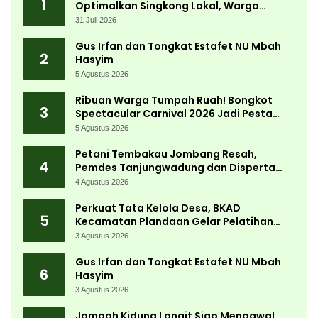
1
Optimalkan Singkong Lokal, Warga
Diajari Produksi Tepung Mocaf
31 Juli 2026
Gus Irfan dan Tongkat Estafet NU Mbah
2
Hasyim
5 Agustus 2026
Ribuan Warga Tumpah Ruah! Bongkot
3
Spectacular Carnival 2026 Jadi Pesta
Kemerdekaan Terbesar di Peterongan
5 Agustus 2026
Petani Tembakau Jombang Resah,
4
Pemdes Tanjungwadung dan Disperta
Bergerak Cepat
4 Agustus 2026
Perkuat Tata Kelola Desa, BKAD
5
Kecamatan Plandaan Gelar Pelatihan
Aparatur Pemdes
3 Agustus 2026
Gus Irfan dan Tongkat Estafet NU Mbah
6
Hasyim
3 Agustus 2026
Jamaah Kidung Langit Siap Mengawal