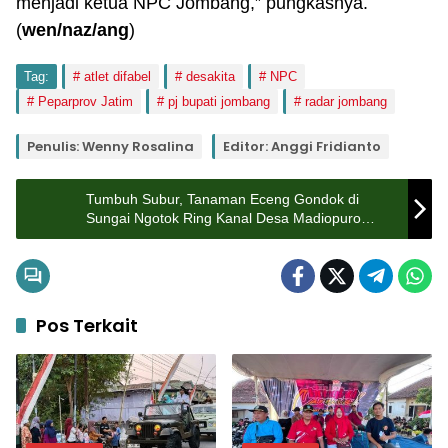
menjadi ketua NPC Jombang,” pungkasnya.
(
wen
/naz/ang
)
Tag:
atlet difabel
desakita
NPC
Peparprov Jatim
pj bupati jombang
radar jombang
Penulis: Wenny Rosalina
Editor: Anggi Fridianto
Tumbuh Subur, Tanaman Eceng Gondok di
Sungai Ngotok Ring Kanal Desa Madiopuro
Jombang Bikin Warga Resah
Pos Terkait