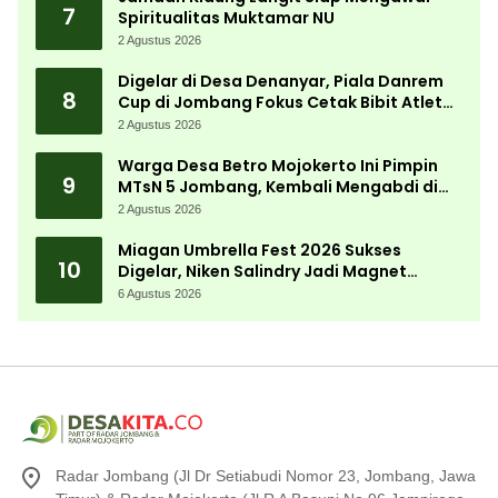
7
Spiritualitas Muktamar NU
2 Agustus 2026
Digelar di Desa Denanyar, Piala Danrem
8
Cup di Jombang Fokus Cetak Bibit Atlet
Menembak Berprestasi
2 Agustus 2026
Warga Desa Betro Mojokerto Ini Pimpin
9
MTsN 5 Jombang, Kembali Mengabdi di
Almamater
2 Agustus 2026
Miagan Umbrella Fest 2026 Sukses
10
Digelar, Niken Salindry Jadi Magnet
Ribuan Pengunjung
6 Agustus 2026
Radar Jombang (Jl Dr Setiabudi Nomor 23, Jombang, Jawa