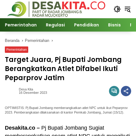
Langsung
ke
konten
Pemerintahan
Regulasi
Pendidikan
Bisnis
Po
Beranda
Pemerintahan
Pemerintahan
Target Juara, Pj Bupati Jombang
Berangkatkan Atlet Difabel Ikuti
Peparprov Jatim
Desa Kita
16 Desember 2023
OPTIMISTIS: Pj Bupati Jombang memberangkatkan atlet NPC untuk ikut Peparprov
2023. Pemberangkatan dilaksanakan di kantor Pemkab Jombang, Jumat (15/12).
Desakita.co –
Pj Bupati Jombang Sugiat