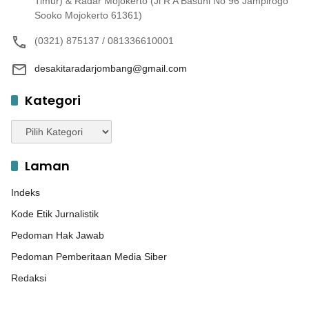
Timur) & Radar Mojokerto (Jl R A Basuni No 96 Jampirogo
Sooko Mojokerto 61361)
(0321) 875137 / 081336610001
desakitaradarjombang@gmail.com
Kategori
Kategori
Laman
Indeks
Kode Etik Jurnalistik
Pedoman Hak Jawab
Pedoman Pemberitaan Media Siber
Redaksi