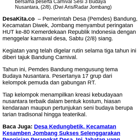
bersama peserta Carnival Sesi 3 Budaya
Nusantara, (2/8). (Dwi Aris/Radar Jombang)
DesaKita.co
– Pemerintah Desa (Pemdes) Bandung,
Kecamatan Diwek, Jombang menyambut peringatan
HUT ke-80 Kemerdekaan Republik Indonesia dengan
menggelar karnaval desa, Sabtu (2/8) siang.
Kegiatan yang telah digelar rutin selama tiga tahun ini
diberi tajuk Bandung Carnival.
Tahun ini, Pemdes Bandung mengusung tema
Budaya Nusantara. Pesertanya 17 grup dari
kelompok pemuda dan gabungan RT.
Tiap kelompok menampilkan kreasi kebudayaan
nusantara terbaik dalam bentuk kostum, hiasan
kendaraan maupun pertunjukan seni budaya berupa
tarian tradisonal hingga teaterikal.
Baca Juga:
Desa Kedungbetik, Kecamatan
Kesamben Jombang Sukses Selenggarakan
Pengisian Perangkat Desa, Ini Jabatan yang