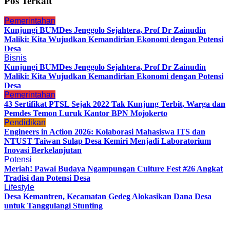
Pos Terkait
Pemerintahan
Kunjungi BUMDes Jenggolo Sejahtera, Prof Dr Zainudin
Maliki: Kita Wujudkan Kemandirian Ekonomi dengan Potensi
Desa
Bisnis
Kunjungi BUMDes Jenggolo Sejahtera, Prof Dr Zainudin
Maliki: Kita Wujudkan Kemandirian Ekonomi dengan Potensi
Desa
Pemerintahan
43 Sertifikat PTSL Sejak 2022 Tak Kunjung Terbit, Warga dan
Pemdes Temon Luruk Kantor BPN Mojokerto
Pendidikan
Engineers in Action 2026: Kolaborasi Mahasiswa ITS dan
NTUST Taiwan Sulap Desa Kemiri Menjadi Laboratorium
Inovasi Berkelanjutan
Potensi
Meriah! Pawai Budaya Ngampungan Culture Fest #26 Angkat
Tradisi dan Potensi Desa
Lifestyle
Desa Kemantren, Kecamatan Gedeg Alokasikan Dana Desa
untuk Tanggulangi Stunting