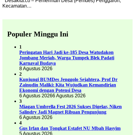
Desakita.co – Pemerintah Desa (Pemdes) Penggaron,
Kecamatan…
Populer Minggu Ini
1
Peringatan Hari Jadi ke-185 Desa Watudakon
Jombang Meriah, Warga Tumpek Blek Padati
Karnaval Budaya
8 Agustus 2026
2
Kunjungi BUMDes Jenggolo Sejahtera, Prof Dr
Zainudin Maliki: Kita Wujudkan Kemandirian
Ekonomi dengan Potensi Desa
6 Agustus 2026
6 Agustus 2026
3
Miagan Umbrella Fest 2026 Sukses Digelar, Niken
Salindry Jadi Magnet Ribuan Pengunjung
6 Agustus 2026
4
Gus Irfan dan Tongkat Estafet NU Mbah Hasyim
5 Agustus 2026