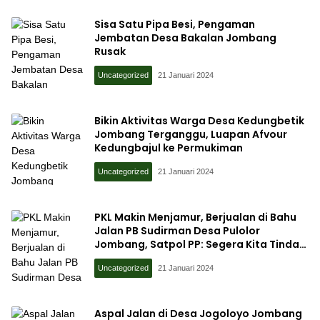
Sisa Satu Pipa Besi, Pengaman
Jembatan Desa Bakalan Jombang
Rusak
Uncategorized
21 Januari 2024
Bikin Aktivitas Warga Desa Kedungbetik
Jombang Terganggu, Luapan Afvour
Kedungbajul ke Permukiman
Uncategorized
21 Januari 2024
PKL Makin Menjamur, Berjualan di Bahu
Jalan PB Sudirman Desa Pulolor
Jombang, Satpol PP: Segera Kita Tindak,
Tapi Koordinasi Dulu
Uncategorized
21 Januari 2024
Aspal Jalan di Desa Jogoloyo Jombang