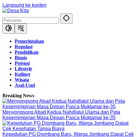
Langsung ke konten
Pemerintahan
Regulasi
Pendidikan
Bisnis
Potensi
Lifestyle
Kuliner
Wisata
Asal-Usul
Breaking News
Menyongsong Abad Kedua Nahdlatul Ulama dan Peta
Kepemimpinan Masa Depan Pasca Muktamar ke-35
Kepedulian PG Djombang Baru, Warga Jombang Dapat Cek