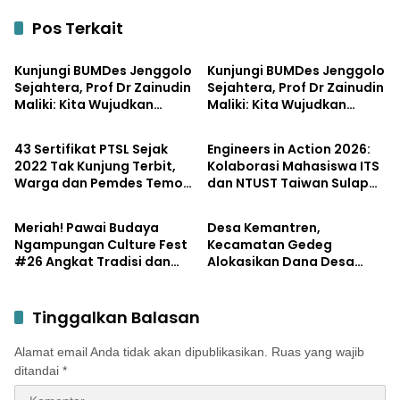
Pos Terkait
Pemerintahan
Bisnis
Kunjungi BUMDes Jenggolo
Kunjungi BUMDes Jenggolo
Sejahtera, Prof Dr Zainudin
Sejahtera, Prof Dr Zainudin
Maliki: Kita Wujudkan
Maliki: Kita Wujudkan
Pemerintahan
Pendidikan
Kemandirian Ekonomi
Kemandirian Ekonomi
dengan Potensi Desa
dengan Potensi Desa
43 Sertifikat PTSL Sejak
Engineers in Action 2026:
2022 Tak Kunjung Terbit,
Kolaborasi Mahasiswa ITS
Warga dan Pemdes Temon
dan NTUST Taiwan Sulap
Potensi
Lifestyle
Luruk Kantor BPN
Desa Kemiri Menjadi
Mojokerto
Laboratorium Inovasi
Meriah! Pawai Budaya
Desa Kemantren,
Berkelanjutan
Ngampungan Culture Fest
Kecamatan Gedeg
#26 Angkat Tradisi dan
Alokasikan Dana Desa
Potensi Desa
untuk Tanggulangi
Stunting
Tinggalkan Balasan
Alamat email Anda tidak akan dipublikasikan.
Ruas yang wajib
ditandai
*