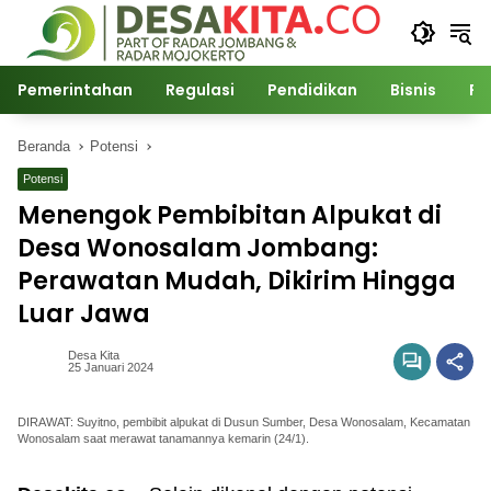
Langsung
ke
konten
Pemerintahan
Regulasi
Pendidikan
Bisnis
Po
Beranda
Potensi
Potensi
Menengok Pembibitan Alpukat di
Desa Wonosalam Jombang:
Perawatan Mudah, Dikirim Hingga
Luar Jawa
Desa Kita
25 Januari 2024
DIRAWAT: Suyitno, pembibit alpukat di Dusun Sumber, Desa Wonosalam, Kecamatan
Wonosalam saat merawat tanamannya kemarin (24/1).