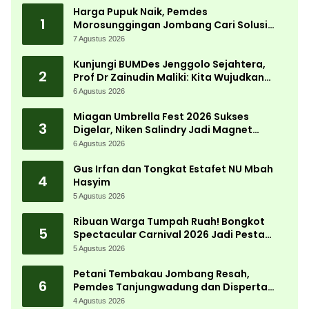
Harga Pupuk Naik, Pemdes
1
Morosunggingan Jombang Cari Solusi
Lewat Kajian Akademik
7 Agustus 2026
Kunjungi BUMDes Jenggolo Sejahtera,
2
Prof Dr Zainudin Maliki: Kita Wujudkan
Kemandirian Ekonomi dengan Potensi
6 Agustus 2026
Desa
Miagan Umbrella Fest 2026 Sukses
3
Digelar, Niken Salindry Jadi Magnet
Ribuan Pengunjung
6 Agustus 2026
Gus Irfan dan Tongkat Estafet NU Mbah
4
Hasyim
5 Agustus 2026
Ribuan Warga Tumpah Ruah! Bongkot
5
Spectacular Carnival 2026 Jadi Pesta
Kemerdekaan Terbesar di Peterongan
5 Agustus 2026
Petani Tembakau Jombang Resah,
6
Pemdes Tanjungwadung dan Disperta
Bergerak Cepat
4 Agustus 2026