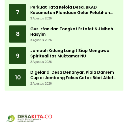
Perkuat Tata Kelola Desa, BKAD
7
Kecamatan Plandaan Gelar Pelatihan
Aparatur Pemdes
3 Agustus 2026
Gus Irfan dan Tongkat Estafet NU Mbah
8
Hasyim
3 Agustus 2026
Jamaah Kidung Langit Siap Mengawal
9
Spiritualitas Muktamar NU
2 Agustus 2026
Digelar di Desa Denanyar, Piala Danrem
10
Cup di Jombang Fokus Cetak Bibit Atlet
Menembak Berprestasi
2 Agustus 2026