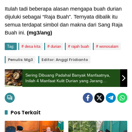
Itulah tadi beberapa alasan mengapa buah durian
dijuluki sebagai “Raja Buah”. Ternyata dibalik itu
semua terdapat simbol dan makna dari Sang Raja
Buah ini.
(mg3/ang)
Tag:
desa kita
durian
rajah buah
wonosalam
Penulis: Mg3
Editor: Anggi Fridianto
Sering Dibuang Padahal Banyak Manfaatnya,
Inilah 4 Manfaat Kulit Durian yang Jarang
Diketahui
Pos Terkait