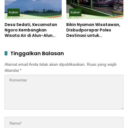
Kuliner
Kuliner
Desa Sedati, Kecamatan
Bikin Nyaman Wisatawan,
Ngoro Kembangkan
Disbudporapar Poles
Wisata Air di Alun-Alun
Destinasi untuk
Mojo Kepuh Park
Optimalisasi PAD Sektor
Wisata
Tinggalkan Balasan
Alamat email Anda tidak akan dipublikasikan.
Ruas yang wajib
ditandai
*