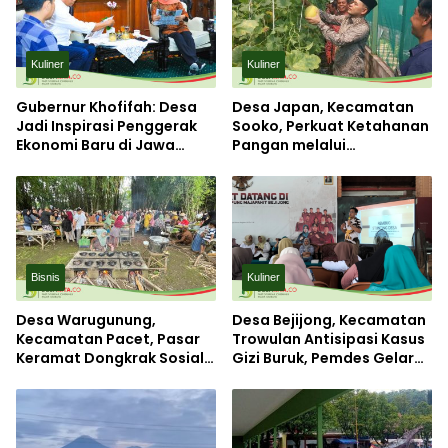
Kuliner
Kuliner
Gubernur Khofifah: Desa
Desa Japan, Kecamatan
Jadi Inspirasi Penggerak
Sooko, Perkuat Ketahanan
Ekonomi Baru di Jawa
Pangan melalui
Timur
Greenhouse Melon dan
Budi Daya Ikan
Bisnis
Kuliner
Desa Warugunung,
Desa Bejijong, Kecamatan
Kecamatan Pacet, Pasar
Trowulan Antisipasi Kasus
Keramat Dongkrak Sosial-
Gizi Buruk, Pemdes Gelar
Ekonomi Masyarakat
Rembug Stunting