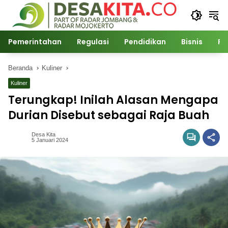
Langsung
ke
konten
Pemerintahan
Regulasi
Pendidikan
Bisnis
Po
Beranda
Kuliner
Kuliner
Terungkap! Inilah Alasan Mengapa
Durian Disebut sebagai Raja Buah
Desa Kita
5 Januari 2024