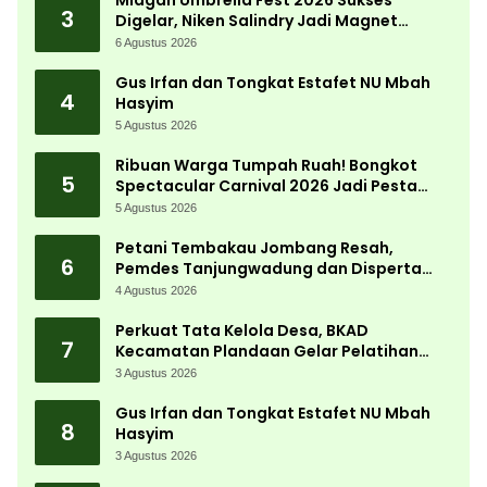
Miagan Umbrella Fest 2026 Sukses
3
Digelar, Niken Salindry Jadi Magnet
Ribuan Pengunjung
6 Agustus 2026
Gus Irfan dan Tongkat Estafet NU Mbah
4
Hasyim
5 Agustus 2026
Ribuan Warga Tumpah Ruah! Bongkot
5
Spectacular Carnival 2026 Jadi Pesta
Kemerdekaan Terbesar di Peterongan
5 Agustus 2026
Petani Tembakau Jombang Resah,
6
Pemdes Tanjungwadung dan Disperta
Bergerak Cepat
4 Agustus 2026
Perkuat Tata Kelola Desa, BKAD
7
Kecamatan Plandaan Gelar Pelatihan
Aparatur Pemdes
3 Agustus 2026
Gus Irfan dan Tongkat Estafet NU Mbah
8
Hasyim
3 Agustus 2026