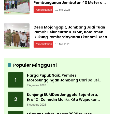
Pembangunan Jembatan 40 Meter di
Kedungdendeng
Pemerintahan
19 Mei 2026
Desa Mojongapit, Jombang Jadi Tuan
Rumah Peluncuran KDKMP, Komitmen
Dukung Pemberdayaaan Ekonomi Desa
Pemerintahan
18 Mei 2026
Populer Minggu Ini
Harga Pupuk Naik, Pemdes
1
Morosunggingan Jombang Cari Solusi
Lewat Kajian Akademik
7 Agustus 2026
Kunjungi BUMDes Jenggolo Sejahtera,
2
Prof Dr Zainudin Maliki: Kita Wujudkan
Kemandirian Ekonomi dengan Potensi
6 Agustus 2026
Desa