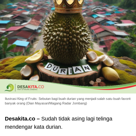
Ilustrasi King of Fruits: Sebutan bagi buah durian yang menjadi salah satu buah favorit
banyak orang (Dian Mayasari/Magang Radar Jombang)
Desakita.co –
Sudah tidak asing lagi telinga
mendengar kata durian.