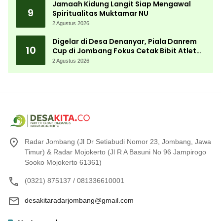
Jamaah Kidung Langit Siap Mengawal
9
Spiritualitas Muktamar NU
2 Agustus 2026
Digelar di Desa Denanyar, Piala Danrem
10
Cup di Jombang Fokus Cetak Bibit Atlet
Menembak Berprestasi
2 Agustus 2026
Radar Jombang (Jl Dr Setiabudi Nomor 23, Jombang, Jawa
Timur) & Radar Mojokerto (Jl R A Basuni No 96 Jampirogo
Sooko Mojokerto 61361)
(0321) 875137 / 081336610001
desakitaradarjombang@gmail.com